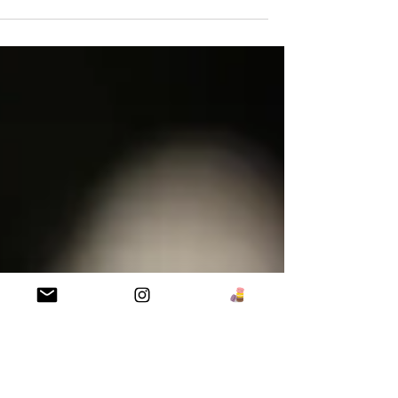
לבצק הפריך: 285 גרם קמח לבן 200 גרם חמאה 70
לריבת תותים: 1 ק״ג תותים טריים (לשקול את...