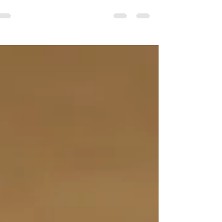
סוכר 100 גרם חמאה קרה בקוביות 100 גרם חמאת
בוטנים טבעית 1 ביצה בגודל L מלית נוגט ואגוזי...