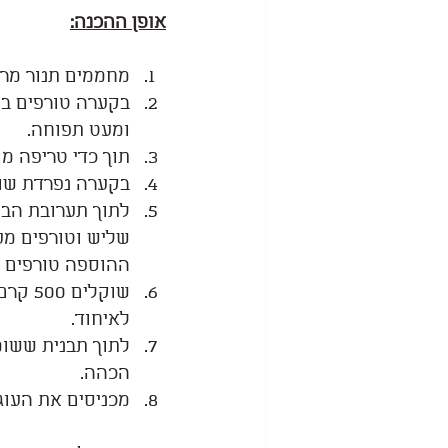
אופן ההכנה:
מחממים תנור מראש ל- 5-170
בקערה טורפים בי
ומעט תפוחה.
תוך כדי טריפה מ
בקערה נפרדת שוק
לתוך תערובת הבי
שליש וטורפים מע
ההוספה טורפים 
שוקלי
לאיחוד.
לתוך תבנית ששומ
הכהה.
מכניסים את העוג