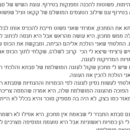
ימות, פשוטות להכנה ומפנקות בטירוף. עוגת השיש של ס
ה בטירוף עם שילוב הטעמים המושלם של קקאו ווניל שפשוט
א את המתכון, אמרתי שאני פשוט חייבת להכניס אותו לבלו
לה ממש מתכון, היא עושה מהראש אבל היא תנסה לכתוב לי.
ת. החלטתי שאני הולכת אליהם הביתה, ומבקשת את הכוס ש
ש (רציתי שיצא לי הכי  קרוב לשלה). שקלתי לתוך הכוס את
יות המדויקות לעוגה.
שיש לי מתכון שקול לעוגה המושלמת של סבתא והלכתי הב
ני הולכת להכין את העוגה.
לטתי לעשות נסיון לעוגה לפי הכמויות וההנחיות שסבתא ר
 הפוכה מהעוגה המושלמת שלה, היא אמרה שהמסה צריכה ל
אוד כמו בצק, לא היה בה מספיק סוכר והיא בכלל לא היית א
 סבתא התברר לי שבאמת אין מתכון, היא אפילו לא רשמה
 הן כמויות ראשוניות אבל היא טועמת ומוסיפה מצרכים לפ